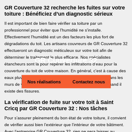
GR Couverture 32 recherche les fuites sur votre
toiture : Bénéficiez d’un diagnostic sérieux
Il est important de bien faire vérifier sa toiture par un
professionnel pour éviter que l'humidité ne s'installe.
Effectivement l'humidité est un des facteurs les plus fort de
dégradations du toit. Les artisans couvreurs de GR Couverture 32
effectueront un diagnostic méticuleux sur votre toit afin de
déterminer le traitement le plus efficace. Nos spécialistes
GR Couverture 32
étancheurs sont là pour repérer les infiltrations d'eau pour la
couverture du toit de votre maison. En général, c'est à cause des
eaux pluviales que l'humidité pénètre dans la toiture et dans les
Nos réalisations
Contactez nous
murs de votre maison quand les joints sont abîmés ou quand il
existe des fissures.
La vérification de fuite sur votre toit à Saint
Cricq par GR Couverture 32 : Nos tâches
Pour s’assurer pleinement du bon état de votre toiture, il convient
de vérifier aussi bien l’extérieur que l’intérieur de votre bâtiment.
Avec l’entreprise GR Couverture 32, rien ne sera laisser au