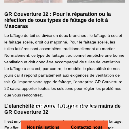
GR Couverture 32 : Pour la réparation ou la
réfection de tous types de faîtage de toit à
Mascaras
Le faîtage de toit se divise en deux branches : le faîtage à sec et
le faîtage scellé, droit ou maçonné. Pour le faîtage scellé, les
tuiles faitières sont assemblées traditionnellement au mortier.
Normalement, ce type de faîtage traditionnel empêche une bonne
ventilation et doit donc être accompagné de tuiles de ventilation.
Le faîtage à sec est, par contre, le modèle le plus utilisé de nos
jours car il répond parfaitement aux exigences de ventilation de
toit. Qu’importe votre type de faîtage, l’entreprise GR Couverture
32 saura apporter toutes les solutions pour régler les problèmes
que vous rencontrez.
GR Couverture 32
L’étanchéité de votre faîtage entre les mains de
GR Couverture 32
Il est important de toujours maintenir le bon état de votre faîtage.
Nos réalisations
Contactez nous
En effet, si cet élément de toiture est endommagé, votre toit