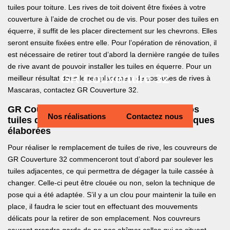
tuiles pour toiture. Les rives de toit doivent être fixées à votre
couverture à l’aide de crochet ou de vis. Pour poser des tuiles en
équerre, il suffit de les placer directement sur les chevrons. Elles
seront ensuite fixées entre elle. Pour l’opération de rénovation, il
est nécessaire de retirer tout d’abord la dernière rangée de tuiles
de rive avant de pouvoir installer les tuiles en équerre. Pour un
GR Couverture 32
meilleur résultat dans le remplacement de vos tuiles de rives à
Mascaras, contactez GR Couverture 32.
GR Couverture 32 pour la réparation de vos
Nos réalisations
Contactez nous
tuiles de rives à Mascaras avec des techniques
élaborées
Pour réaliser le remplacement de tuiles de rive, les couvreurs de
GR Couverture 32 commenceront tout d’abord par soulever les
tuiles adjacentes, ce qui permettra de dégager la tuile cassée à
changer. Celle-ci peut être clouée ou non, selon la technique de
pose qui a été adaptée. S’il y a un clou pour maintenir la tuile en
place, il faudra le scier tout en effectuant des mouvements
délicats pour la retirer de son emplacement. Nos couvreurs