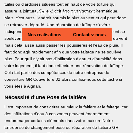
tuiles ou d’ardoises situées tout en haut de votre toiture qui
GR Couverture 32
assure la jointure. Celle-ci doit être parfaitement hermétique.
Mais, c’est aussi l’endroit soumis le plus au vent et qui peut donc
se retrouver dégradé. Une réparation de faîtage s’avère
indispensable lorsque les tuiles ou ardoises qui le composent se
Nos réalisations
Contactez nous
soulèvent. En effet, il arrive que cela se produise à cause du vent
mais cela laisse aussi passer les poussières et l’eau de pluie. Il
faut donc agir rapidement afin que votre faîtage ne se soulève
plus. Pour qu’il n’y ait pas d’infiltration d’eau et d’humidité dans
votre logement, il faut donc effectuer une rénovation de faîtage.
Cela fait partie des compétences de notre entreprise de
couverture GR Couverture 32 alors confiez-nous cette tâche si
vous êtes à Aignan.
Nécessité d’une Pose de faitière
Il est important de considérer au mieux la faitière et le faitage, car
des infiltrations d'eau à ces zones peuvent énormément
endommager certains éléments dans votre maison. Notre
Entreprise de changement pose ou réparation de faitière GR