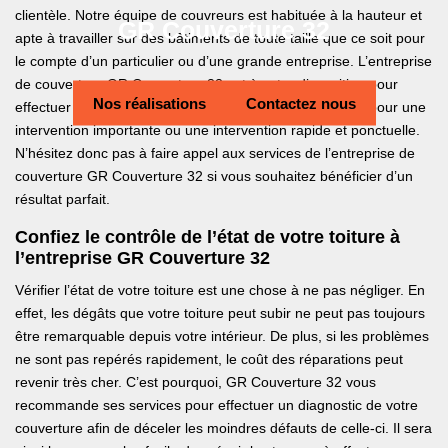
clientèle. Notre équipe de couvreurs est habituée à la hauteur et
GR Couverture 32
apte à travailler sur des bâtiments de toute taille que ce soit pour
le compte d’un particulier ou d’une grande entreprise. L’entreprise
de couverture GR Couverture 32 est à votre disposition pour
Nos réalisations
Contactez nous
effectuer tous les travaux relatifs à la toiture que ce soit pour une
intervention importante ou une intervention rapide et ponctuelle.
N’hésitez donc pas à faire appel aux services de l’entreprise de
couverture GR Couverture 32 si vous souhaitez bénéficier d’un
résultat parfait.
Confiez le contrôle de l’état de votre toiture à
l’entreprise GR Couverture 32
Vérifier l’état de votre toiture est une chose à ne pas négliger. En
effet, les dégâts que votre toiture peut subir ne peut pas toujours
être remarquable depuis votre intérieur. De plus, si les problèmes
ne sont pas repérés rapidement, le coût des réparations peut
revenir très cher. C’est pourquoi, GR Couverture 32 vous
recommande ses services pour effectuer un diagnostic de votre
couverture afin de déceler les moindres défauts de celle-ci. Il sera