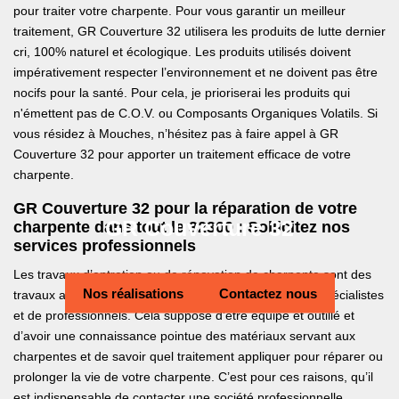
pour traiter votre charpente. Pour vous garantir un meilleur
traitement, GR Couverture 32 utilisera les produits de lutte dernier
cri, 100% naturel et écologique. Les produits utilisés doivent
impérativement respecter l’environnement et ne doivent pas être
nocifs pour la santé. Pour cela, je prioriserai les produits qui
n'émettent pas de C.O.V. ou Composants Organiques Volatils. Si
vous résidez à Mouches, n’hésitez pas à faire appel à GR
Couverture 32 pour apporter un traitement efficace de votre
charpente.
GR Couverture 32 pour la réparation de votre
GR Couverture 32
charpente dans tout le 32300 : Sollicitez nos
services professionnels
Les travaux d’entretien ou de rénovation de charpente sont des
Nos réalisations
Contactez nous
travaux assez délicats et ils imposent l’intervention de spécialistes
et de professionnels. Cela suppose d’être équipé et outillé et
d’avoir une connaissance pointue des matériaux servant aux
charpentes et de savoir quel traitement appliquer pour réparer ou
prolonger la vie de votre charpente. C’est pour ces raisons, qu’il
est indispensable de contacter une société professionnelle