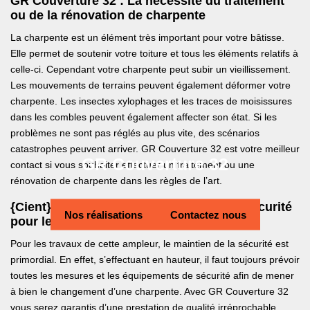
GR Couverture 32 : La nécessité du traitement
ou de la rénovation de charpente
La charpente est un élément très important pour votre bâtisse.
Elle permet de soutenir votre toiture et tous les éléments relatifs à
celle-ci. Cependant votre charpente peut subir un vieillissement.
Les mouvements de terrains peuvent également déformer votre
charpente. Les insectes xylophages et les traces de moisissures
dans les combles peuvent également affecter son état. Si les
problèmes ne sont pas réglés au plus vite, des scénarios
catastrophes peuvent arriver. GR Couverture 32 est votre meilleur
GR Couverture 32
contact si vous souhaiter effectuer un traitement ou une
rénovation de charpente dans les règles de l’art.
{Cient} respecte les normes strictes de sécurité
Nos réalisations
Contactez nous
pour le changement de votre charpente
Pour les travaux de cette ampleur, le maintien de la sécurité est
primordial. En effet, s’effectuant en hauteur, il faut toujours prévoir
toutes les mesures et les équipements de sécurité afin de mener
à bien le changement d’une charpente. Avec GR Couverture 32
vous serez garantis d’une prestation de qualité irréprochable