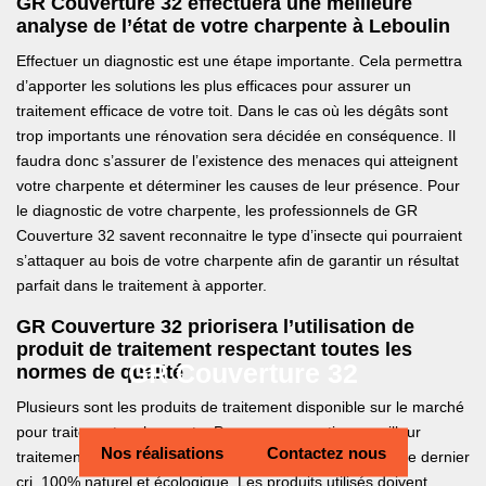
GR Couverture 32 effectuera une meilleure
analyse de l’état de votre charpente à Leboulin
Effectuer un diagnostic est une étape importante. Cela permettra
d’apporter les solutions les plus efficaces pour assurer un
traitement efficace de votre toit. Dans le cas où les dégâts sont
trop importants une rénovation sera décidée en conséquence. Il
faudra donc s’assurer de l’existence des menaces qui atteignent
votre charpente et déterminer les causes de leur présence. Pour
le diagnostic de votre charpente, les professionnels de GR
Couverture 32 savent reconnaitre le type d’insecte qui pourraient
s’attaquer au bois de votre charpente afin de garantir un résultat
parfait dans le traitement à apporter.
GR Couverture 32 priorisera l’utilisation de
produit de traitement respectant toutes les
GR Couverture 32
normes de qualité
Plusieurs sont les produits de traitement disponible sur le marché
pour traiter votre charpente. Pour vous garantir un meilleur
Nos réalisations
Contactez nous
traitement, GR Couverture 32 utilisera les produits de lutte dernier
cri, 100% naturel et écologique. Les produits utilisés doivent