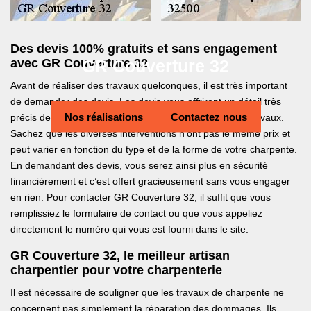
Des devis 100% gratuits et sans engagement
GR Couverture 32
avec GR Couverture 32
Avant de réaliser des travaux quelconques, il est très important
de demander des devis. Les devis vous offriront un détail très
Nos réalisations
Contactez nous
précis des prestations à fournir et des prix relatifs aux travaux.
Sachez que les diverses interventions n’ont pas le même prix et
peut varier en fonction du type et de la forme de votre charpente.
En demandant des devis, vous serez ainsi plus en sécurité
financièrement et c’est offert gracieusement sans vous engager
en rien. Pour contacter GR Couverture 32, il suffit que vous
remplissiez le formulaire de contact ou que vous appeliez
directement le numéro qui vous est fourni dans le site.
GR Couverture 32, le meilleur artisan
charpentier pour votre charpenterie
Il est nécessaire de souligner que les travaux de charpente ne
concernent pas simplement la réparation des dommages. Ils