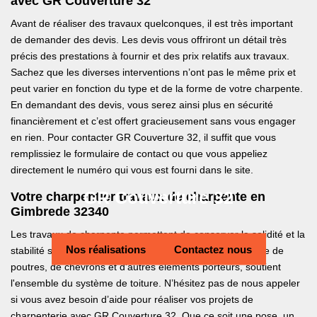
avec GR Couverture 32
Avant de réaliser des travaux quelconques, il est très important
de demander des devis. Les devis vous offriront un détail très
précis des prestations à fournir et des prix relatifs aux travaux.
Sachez que les diverses interventions n’ont pas le même prix et
peut varier en fonction du type et de la forme de votre charpente.
En demandant des devis, vous serez ainsi plus en sécurité
financièrement et c’est offert gracieusement sans vous engager
en rien. Pour contacter GR Couverture 32, il suffit que vous
remplissiez le formulaire de contact ou que vous appeliez
directement le numéro qui vous est fourni dans le site.
GR Couverture 32
Votre charpentier travaux de charpente en
Gimbrede 32340
Les travaux de charpente permettent de conserver la solidité et la
Nos réalisations
Contactez nous
stabilité structurelle de votre toit. La charpente, constituée de
poutres, de chevrons et d'autres éléments porteurs, soutient
l'ensemble du système de toiture. N’hésitez pas de nous appeler
si vous avez besoin d’aide pour réaliser vos projets de
charpenterie avec GR Couverture 32. Que ce soit une pose, un