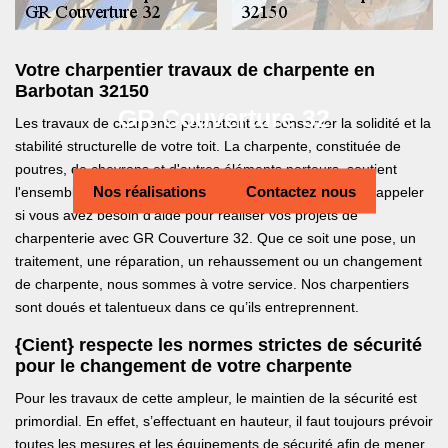
Votre charpentier travaux de charpente en
Barbotan 32150
GR Couverture 32
Les travaux de charpente permettent de conserver la solidité et la
stabilité structurelle de votre toit. La charpente, constituée de
poutres, de chevrons et d'autres éléments porteurs, soutient
Nos réalisations
Contactez nous
l'ensemble du système de toiture. N’hésitez pas de nous appeler
si vous avez besoin d’aide pour réaliser vos projets de
charpenterie avec GR Couverture 32. Que ce soit une pose, un
traitement, une réparation, un rehaussement ou un changement
de charpente, nous sommes à votre service. Nos charpentiers
sont doués et talentueux dans ce qu’ils entreprennent.
{Cient} respecte les normes strictes de sécurité
pour le changement de votre charpente
Pour les travaux de cette ampleur, le maintien de la sécurité est
primordial. En effet, s’effectuant en hauteur, il faut toujours prévoir
toutes les mesures et les équipements de sécurité afin de mener