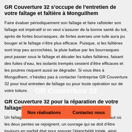
GR Couverture 32 s’occupe de l’entretien de
votre faîtage et faîtière à Monguilhem
Faire évaluer périodiquement son faîtage et faire rafistoler son
faîtage est impératif si on veut s’assurer de la bonne santé du toit,
après de fortes bourrasques, de fortes averses une tuile aura pu
bouger et le faîtage n’être plus efficace. Puisque, si les faîtières
sont trop peu accrochées, la pluie battue par les bourrasques
peut passer sous le faîtage et décaler les tuiles faîtières, faisant
des fuites d’eau, les isolants trempés cessent d’être efficaces et
les poutres risquent aussi se dégrader. Si vous êtes à
Monguilhem, n’hésitez pas à contacter l’entreprise GR Couverture
32 pour tout entretien de faîtage ou pour toute opération sur de
GR Couverture 32
votre toiture.
GR Couverture 32 pour la réparation de votre
faîtage : Quel est cet élément de toiture ?
Nos réalisations
Contactez nous
Un faîtage c’est la touche finale du toit, l’endroit le plus haut où
les deux pentes se rejoignent, un ouvrage qui se doit d’être
toujours en parfait état pour assurer l’étanchéité totale, ainsi