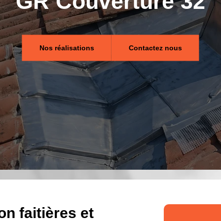
GR Couverture 32
Nos réalisations
Contactez nous
n faitières et