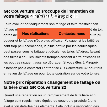
GR Couverture 32 s’occupe de l’entretien de
GR Couverture 32
votre faîtage et faîtière à Mirepoix
Faire évaluer périodiquement son faîtage et faire rafistoler son
faîtage est impératif si on veut s’assurer de la bonne santé du toit,
Nos réalisations
Contactez nous
après de fortes bourrasques, de fortes averses une tuile aura pu
bouger et le faîtage n’être plus efficace. Puisque, si les faîtières
sont trop peu accrochées, la pluie battue par les bourrasques
peut passer sous le faîtage et décaler les tuiles faîtières, faisant
des fuites d’eau, les isolants trempés cessent d’être efficaces et
les poutres risquent aussi se dégrader. Si vous êtes à Mirepoix,
n’hésitez pas à contacter l’entreprise GR Couverture 32 pour tout
entretien de faîtage ou pour toute opération sur de votre toiture.
Notre prix réparation changement de faitage ou
faitière chez GR Couverture 32
Quand une réparation ou un remplacement de la faitière et du
faitage sont requis, notre équipe de couvreurs procède à une
évaluation détaillée des éléments. Cela inclut la vérification des