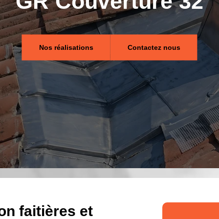
GR Couverture 32
Nos réalisations
Contactez nous
n faitières et