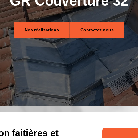
GR Couverture 32
Nos réalisations
Contactez nous
n faitières et