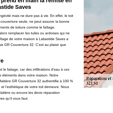
 prend en main la remise en
bastide Saves
évité mais ne dure pas à vie. En effet, le toit
couverture seule, ne peut assurer la bonne
éléments de toiture comme le faîtage.
 alors remplacer les tuiles ou ardoises qui ne
faîtage de votre maison à Labastide Saves a
ise GR Couverture 32. C’est au plaisir que
re
t le faitage, car des infiltrations d'eau à ces
éléments dans votre maison. Notre
aitière GR Couverture 32 authentifie à 100 %
 et l’esthétique de votre toit demeure. Nous
aitière ou encore les devis réparation
s qu’il vous faut.