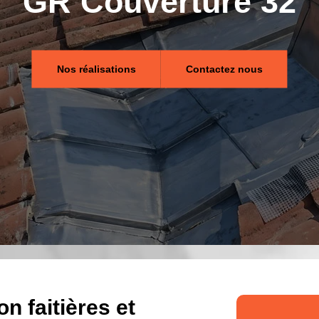
GR Couverture 32
Nos réalisations
Contactez nous
n faitières et