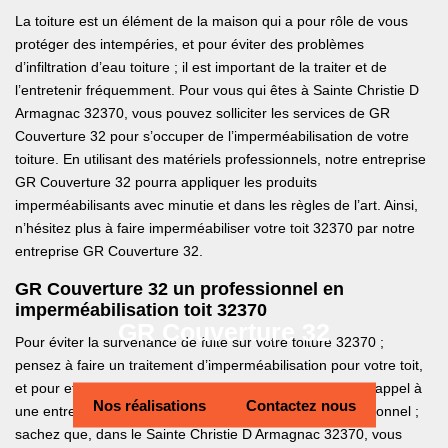
La toiture est un élément de la maison qui a pour rôle de vous
protéger des intempéries, et pour éviter des problèmes
d’infiltration d’eau toiture ; il est important de la traiter et de
l’entretenir fréquemment. Pour vous qui êtes à Sainte Christie D
Armagnac 32370, vous pouvez solliciter les services de GR
Couverture 32 pour s’occuper de l’imperméabilisation de votre
toiture. En utilisant des matériels professionnels, notre entreprise
GR Couverture 32 pourra appliquer les produits
imperméabilisants avec minutie et dans les règles de l’art. Ainsi,
n’hésitez plus à faire imperméabiliser votre toit 32370 par notre
entreprise GR Couverture 32.
GR Couverture 32 un professionnel en
imperméabilisation toit 32370
GR Couverture 32
Pour éviter la survenance de fuite sur votre toiture 32370 ;
pensez à faire un traitement d’imperméabilisation pour votre toit,
et pour effectuer cette tâche, il est recommandé de faire appel à
Nos réalisations
Contactez nous
une entreprise spécialisée. En tant que couvreur professionnel ;
sachez que, dans le Sainte Christie D Armagnac 32370, vous