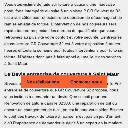
Vous êtes victime de fuite sur toiture à cause d’une mauvaise
pose, forte intempérie ou suite à un sinistre ? GR Couverture 32
est à vos côtés pour effectuer une opération de dépannage et de
remise en état de toiture. L’intervention de nos couvreurs sera
rapide tout en respectant les normes de qualité afin que vous
retrouviez au plus vite votre confort et votre sécurité. L’entreprise
de couverture GR Couverture 32 est à votre disposition à toutes
heures et toute la semaine pour toutes interventions pour fuite sur
toiture. N’hésitez donc pas à faire appel au meilleur des services
GR Couverture 32
à Saint Maur.
Le Devis entreprise de couverture à Saint Maur
Nos réalisations
Contactez nous
Si vous avez besoin de connaitre bien avant la réalisation, le Prix
entreprise de couverture que GR Couverture 32 propose, nous
vous incitons à demander un devis. Que ce soit pour une
Rénovation de toiture dans le 32300, une réparation de toit ou
encore un changement de tuile, on est là pour vous aider. Estimer
le coût des travaux de toiture à réaliser n’est pas un jeu d’enfant,
d’où l’importance de demander le devis à un expert en la matière.