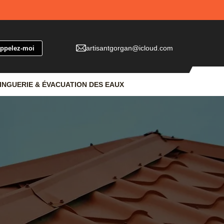
artisantgorgan@icloud.com
INGUERIE & ÉVACUATION DES EAUX