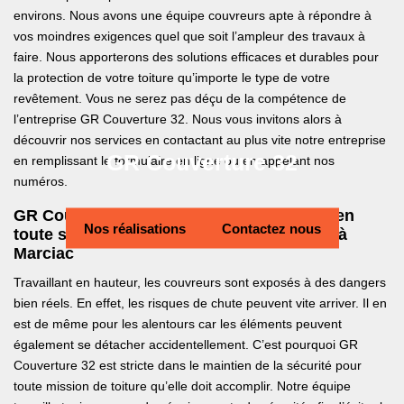
environs. Nous avons une équipe couvreurs apte à répondre à
vos moindres exigences quel que soit l’ampleur des travaux à
faire. Nous apporterons des solutions efficaces et durables pour
la protection de votre toiture qu’importe le type de votre
revêtement. Vous ne serez pas déçu de la compétence de
l’entreprise GR Couverture 32. Nous vous invitons alors à
découvrir nos services en contactant au plus vite notre entreprise
GR Couverture 32
en remplissant le formulaire en ligne ou en appelant nos
numéros.
GR Couverture 32 pour des interventions en
Nos réalisations
Contactez nous
toute sécurité pour vos travaux de toiture à
Marciac
Travaillant en hauteur, les couvreurs sont exposés à des dangers
bien réels. En effet, les risques de chute peuvent vite arriver. Il en
est de même pour les alentours car les éléments peuvent
également se détacher accidentellement. C’est pourquoi GR
Couverture 32 est stricte dans le maintien de la sécurité pour
toute mission de toiture qu’elle doit accomplir. Notre équipe