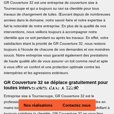
GR Couverture 32 est une entreprise de couverture sise à
Tournecoupe et qui a toujours su ravi sa clientèle pour tous
travaux de changement de tuiles. Œuvrant depuis de nombreuses
années dans le domaine, notre savoir-faire et notre expertise à
fait la notoriété de notre entreprise. En plus de la qualité de nos
interventions, nous veillons toujours à accompagner notre
clientèle que ce soit pendant ou après les travaux. En effet, votre
satisfaction étant la priorité de GR Couverture 32, nous restons
toujours à l’écoute de chacune de vos demandes et vos moindres
soucis. Notre entreprise vous garantit également des prestations
de haute qualité afin de vous assurer un toit comme neuf et apte
à vous offrir un confort et une protection optimale contre les
intempéries et les agressions extérieurs.
GR Couverture 32 se déplace gratuitement pour
GR Couverture 32
toutes interventions dans le 32380
Entreprise sise à Tournecoupe, GR Couverture 32 est le
professionnel près de chez vous le plus à même de prendre en
Nos réalisations
Contactez nous
mains tous vos besoins en changement de toit en tuiles. Veillant à
toujours satisfaire la clientèle, GR Couverture 32 ne vous fera