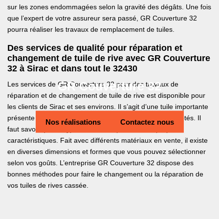
sur les zones endommagées selon la gravité des dégâts. Une fois
que l’expert de votre assureur sera passé, GR Couverture 32
pourra réaliser les travaux de remplacement de tuiles.
Des services de qualité pour réparation et
changement de tuile de rive avec GR Couverture
32 à Sirac et dans tout le 32430
GR Couverture 32
Les services de GR Couverture 32 pour des travaux de
réparation et de changement de tuile de rive est disponible pour
les clients de Sirac et ses environs. Il s’agit d’une tuile importante
présente sur la toiture ayant pour rôle de protéger ses côtés. Il
Nos réalisations
Contactez nous
faut savoir que ce type de tuiles dispose de ses propres
caractéristiques. Fait avec différents matériaux en vente, il existe
en diverses dimensions et formes que vous pouvez sélectionner
selon vos goûts. L’entreprise GR Couverture 32 dispose des
bonnes méthodes pour faire le changement ou la réparation de
vos tuiles de rives cassée.