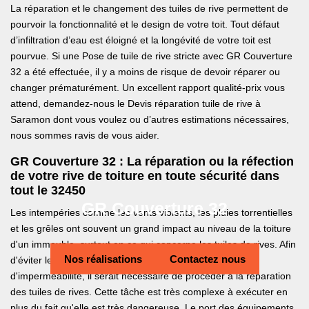
La réparation et le changement des tuiles de rive permettent de
pourvoir la fonctionnalité et le design de votre toit. Tout défaut
d’infiltration d’eau est éloigné et la longévité de votre toit est
pourvue. Si une Pose de tuile de rive stricte avec GR Couverture
32 a été effectuée, il y a moins de risque de devoir réparer ou
changer prématurément. Un excellent rapport qualité-prix vous
attend, demandez-nous le Devis réparation tuile de rive à
Saramon dont vous voulez ou d’autres estimations nécessaires,
nous sommes ravis de vous aider.
GR Couverture 32 : La réparation ou la réfection
de votre rive de toiture en toute sécurité dans
tout le 32450
GR Couverture 32
Les intempéries comme les vents violents, les pluies torrentielles
et les grêles ont souvent un grand impact au niveau de la toiture
d'un immeuble, surtout en ce qui concerne les tuiles de rives. Afin
Nos réalisations
Contactez nous
d'éviter les désagréments en termes d'étanchéité et
d'imperméabilité, il serait nécessaire de procéder à la réparation
des tuiles de rives. Cette tâche est très complexe à exécuter en
plus du fait qu'elle est très dangereuse. Le port des équipements