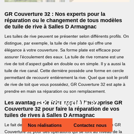
GR Couverture 32 : Nos experts pour la
réparation ou le changement de tous modèles
de tuile de rive à Salles D Armagnac
Les tuiles de rive peuvent se présenter selon différents profils. On
distingue, par exemple, la tuile de rive plate qui offre une
élégance à votre couverture. Sa forme plate est efficace pour
assurer l’écoulement des eaux. La tuile de rive romane est une
rive de toit d’aspect galbé en double ou en simple. Il y a aussi la
tuile de rive canal. Cette dernière possède une forme en cercle
permettant de recouvrir entièrement la rive. Quel que soit le profil
de rive de toit que vous possédez, GR Couverture 32 est apte à
prendre en main sa réparation ou son remplacement.
GR Couverture 32
Les avantages de faire appel à l’entreprise GR
Couverture 32 pour faire la réparation de vos
tuiles de rives à Salles D Armagnac
Nos réalisations
Contactez nous
Le fait de solliciter des services de professionnels comme GR
Couverture 32 pour des opérations qui se font au niveau de la