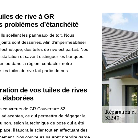
uiles de rive à GR
us problèmes d’étanchéité
 Ils scellent les panneaux de toit. Nous
es joints sont desserrés. Afin d'imperméabiliser
’esthétique, des tuiles de rive est parfait. Nos
nstallation et savent distinguer les banques.
es ou dans la région, contactez notre
s tuiles de rive fait partie de nos
ation de vos tuiles de rives
 élaborées
les couvreurs de GR Couverture 32
s adjacentes, ce qui permettra de dégager la
ou non, selon la technique de pose qui a été
place, il faudra le scier tout en effectuant des
acement. Nos couvreurs sauront prendre garde