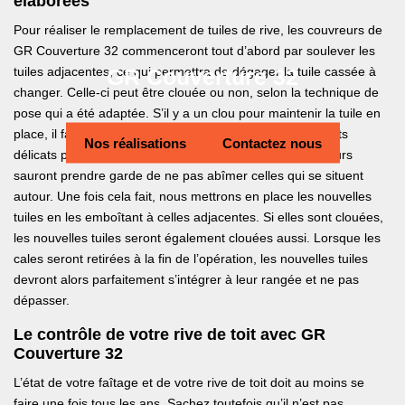
élaborées
Pour réaliser le remplacement de tuiles de rive, les couvreurs de
GR Couverture 32 commenceront tout d’abord par soulever les
GR Couverture 32
tuiles adjacentes, ce qui permettra de dégager la tuile cassée à
changer. Celle-ci peut être clouée ou non, selon la technique de
pose qui a été adaptée. S’il y a un clou pour maintenir la tuile en
place, il faudra le scier tout en effectuant des mouvements
Nos réalisations
Contactez nous
délicats pour la retirer de son emplacement. Nos couvreurs
sauront prendre garde de ne pas abîmer celles qui se situent
autour. Une fois cela fait, nous mettrons en place les nouvelles
tuiles en les emboîtant à celles adjacentes. Si elles sont clouées,
les nouvelles tuiles seront également clouées aussi. Lorsque les
cales seront retirées à la fin de l’opération, les nouvelles tuiles
devront alors parfaitement s’intégrer à leur rangée et ne pas
dépasser.
Le contrôle de votre rive de toit avec GR
Couverture 32
L’état de votre faîtage et de votre rive de toit doit au moins se
faire une fois tous les ans. Sachez toutefois qu’il n’est pas