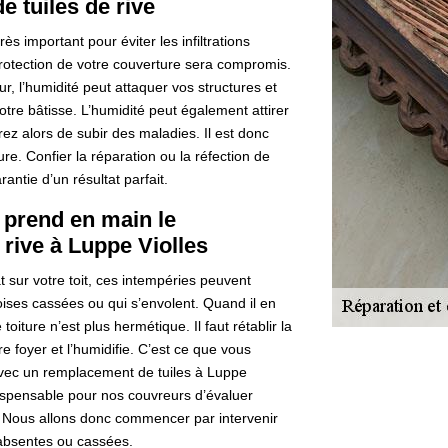
e tuiles de rive
ès important pour éviter les infiltrations
 protection de votre couverture sera compromis.
eur, l’humidité peut attaquer vos structures et
votre bâtisse. L’humidité peut également attirer
ez alors de subir des maladies. Il est donc
re. Confier la réparation ou la réfection de
antie d’un résultat parfait.
 prend en main le
rive à Luppe Violles
 sur votre toit, ces intempéries peuvent
ises cassées ou qui s’envolent. Quand il en
oiture n’est plus hermétique. Il faut rétablir la
re foyer et l’humidifie. C’est ce que vous
avec un remplacement de tuiles à Luppe
ndispensable pour nos couvreurs d’évaluer
e. Nous allons donc commencer par intervenir
 absentes ou cassées.